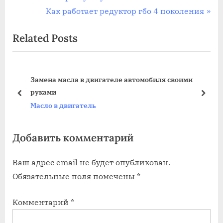
r
N
Как работает редуктор гбо 4 поколения
по
e
e
Related Posts
записям
v
x
i
t
o
P
Замена масла в двигателе автомобиля своими
u
o
руками
s
s
prev
next
Масло в двигатель
P
t
o
:
Добавить комментарий
s
t
Ваш адрес email не будет опубликован.
:
Обязательные поля помечены
*
Комментарий
*