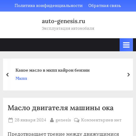
Skip
Политика конфиденциальности
Обратная связь
to
auto-genesis.ru
content
Эксплуатация автомобиля
Какое масло в мкпп кайрон бензин
prev
nex
Мкпп
Масло двигателя машины ока
Posted
By
к
28 января 2024
genesis
Комментариев
нет
on
записи
Масло
Предотвращает трение между движущимися