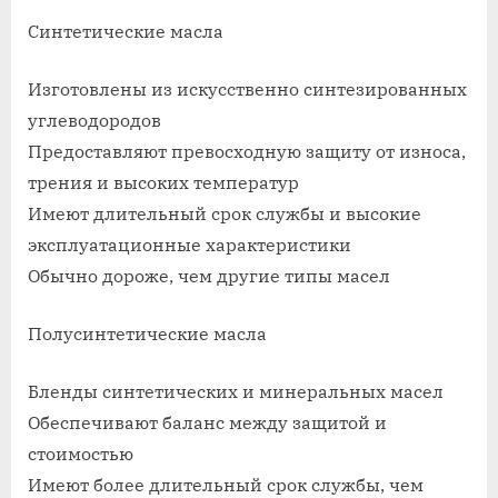
on
записи
Какие
Синтетические масла
масла
льют
Изготовлены из искусственно синтезированных
в
углеводородов
двигател
Предоставляют превосходную защиту от износа,
машины
трения и высоких температур
Имеют длительный срок службы и высокие
эксплуатационные характеристики
Обычно дороже, чем другие типы масел
Полусинтетические масла
Бленды синтетических и минеральных масел
Обеспечивают баланс между защитой и
стоимостью
Имеют более длительный срок службы, чем