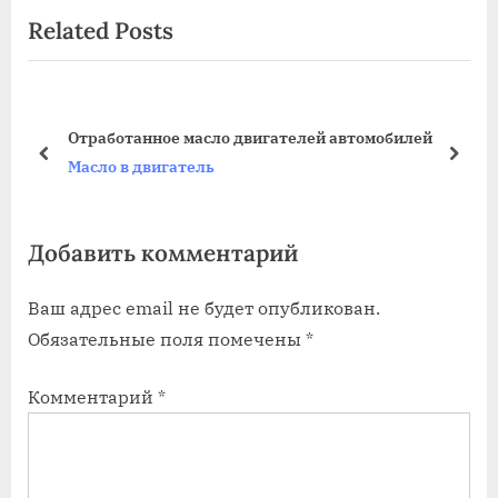
Related Posts
записям
v
x
i
t
o
P
u
o
ген
Отработанное масло двигателей автомобилей
s
s
prev
next
Масло в двигатель
P
t
o
:
Добавить комментарий
s
t
Ваш адрес email не будет опубликован.
:
Обязательные поля помечены
*
Комментарий
*