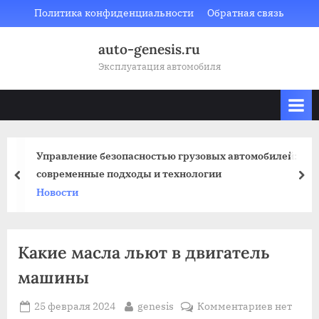
Skip
Политика конфиденциальности
Обратная связь
to
auto-genesis.ru
content
Эксплуатация автомобиля
Управление безопасностью грузовых автомобилей:
современные подходы и технологии
prev
nex
Новости
Какие масла льют в двигатель
машины
Posted
By
к
25 февраля 2024
genesis
Комментариев
нет