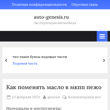
Skip
Политика конфиденциальности
Обратная связь
to
auto-genesis.ru
content
Эксплуатация автомобиля
что такое буксы ходовые части
prev
nex
Ходовая часть
Как поменять масло в мкпп пежо
Posted
By
к
13 февраля 2024
genesis
Комментариев
нет
on
записи
Как
Материалы и инструменты: