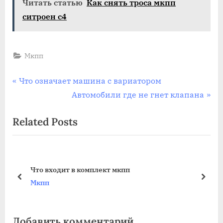
Читать статью
Как снять троса мкпп
ситроен с4
Мкпп
Навигация
P
Что означает машина с вариатором
r
N
Автомобили где не гнет клапана
по
e
e
Related Posts
записям
v
x
i
t
o
P
u
o
Что входит в комплект мкпп
s
s
prev
next
Мкпп
P
t
o
:
Добавить комментарий
s