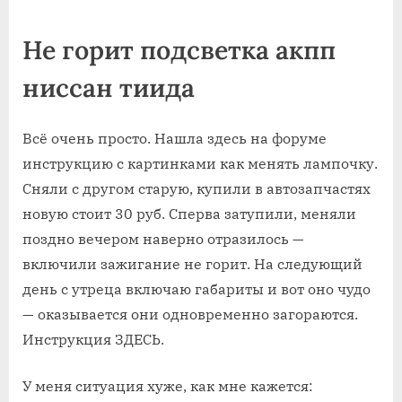
on
записи
Не
Не горит подсветка акпп
горит
подсветк
ниссан тиида
акпп
ниссан
тиида
Всё очень просто. Нашла здесь на форуме
инструкцию с картинками как менять лампочку.
Сняли с другом старую, купили в автозапчастях
новую стоит 30 руб. Сперва затупили, меняли
поздно вечером наверно отразилось —
включили зажигание не горит. На следующий
день с утреца включаю габариты и вот оно чудо
— оказывается они одновременно загораются.
Инструкция ЗДЕСЬ.
У меня ситуация хуже, как мне кажется: