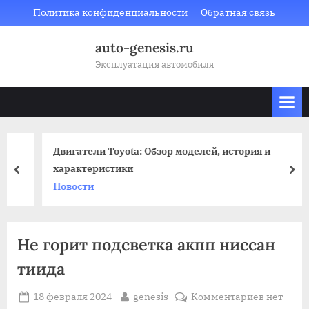
Skip
Политика конфиденциальности
Обратная связь
to
auto-genesis.ru
content
Эксплуатация автомобиля
Двигатели Toyota: Обзор моделей, история и
характеристики
prev
nex
Новости
Не горит подсветка акпп ниссан
тиида
Posted
By
к
18 февраля 2024
genesis
Комментариев
нет