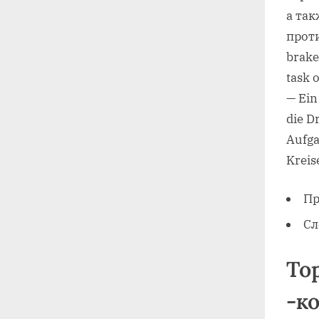
а та
проти
brake
task 
— Ein
die D
Aufga
Kreis
Пр
Сл
То
-к