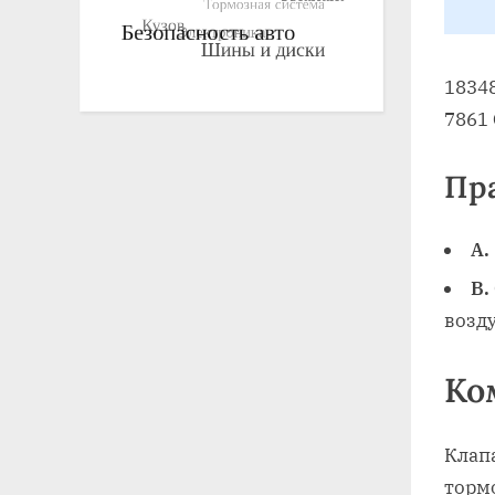
1834
7861
Пр
A.
B.
возд
Ко
Клап
тормо