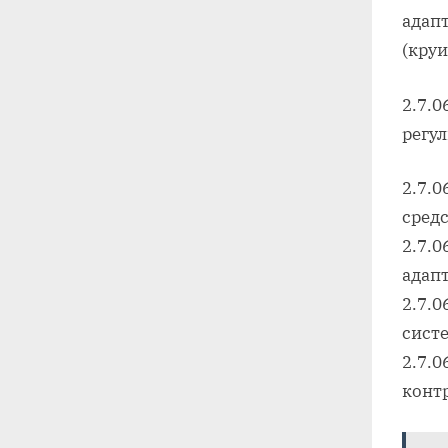
адап
(круи
2.7.
регу
2.7.
сред
2.7.0
адап
2.7.
сист
2.7.
конт