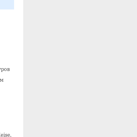
уров
ым
eise,