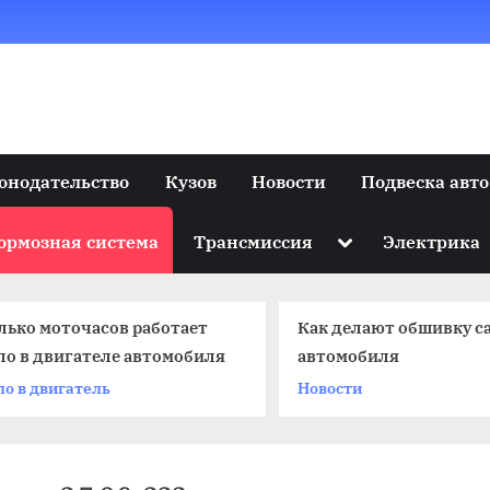
онодательство
Кузов
Новости
Подвеска авто
Toggle
ормозная система
Трансмиссия
Электрика
sub-
menu
лько моточасов работает
Как делают обшивку с
ло в двигателе автомобиля
автомобиля
ло в двигатель
Новости