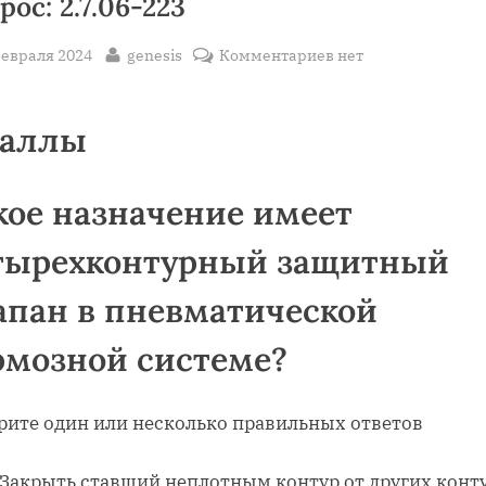
рос: 2.7.06-223
sted
By
к
февраля 2024
genesis
Комментариев
нет
записи
Вопрос:
Баллы
2.7.06-
223
кое назначение имеет
тырехконтурный защитный
апан в пневматической
рмозной системе?
рите один или несколько правильных ответов
Закрыть ставший неплотным контур от других конт