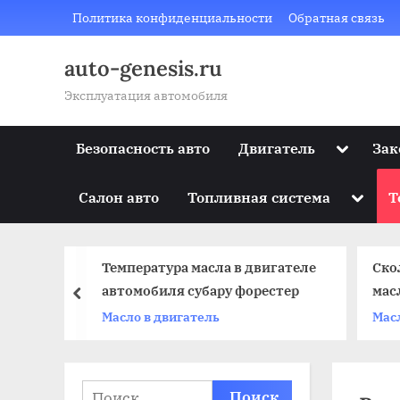
Skip
Политика конфиденциальности
Обратная связь
to
content
auto-genesis.ru
Эксплуатация автомобиля
Toggle
Безопасность авто
Двигатель
Зак
sub-
menu
Toggle
Салон авто
Топливная система
Т
sub-
menu
Температура масла в двигателе
Ско
 в мкпп
автомобиля субару форестер
мас
prev
Масло в двигатель
Мас
Найти: