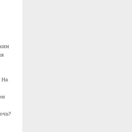
ским
ия
 На
ом
очь?