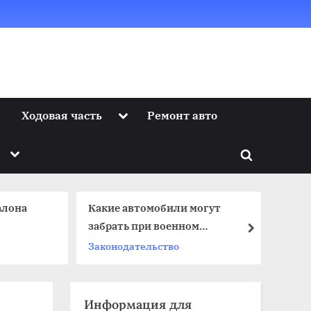
Toggle
Ходовая часть
Ремонт авто
sub-
menu
Toggle
Toggle
sub-
menu
search
form
алона
Какие автомобили могут
по
забрать при военном
next
Ку
положении и мобилизации
Законодательство
Информация для