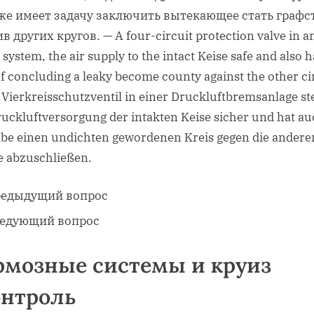
кже имеет задачу заключить вытекающее стать графс
в других кругов. — A four-circuit protection valve in an
 system, the air supply to the intact Keise safe and also h
of concluding a leaky become county against the other ci
 Vierkreisschutzventil in einer Druckluftbremsanlage ste
ruckluftversorgung der intakten Keise sicher und hat au
be einen undichten gewordenen Kreis gegen die andere
e abzuschließen.
едыдущий вопрос
едующий вопрос
рмозные системы и круиз
онтроль