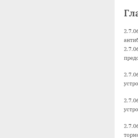
Гла
2.7.
анти
2.7.0
пред
2.7.
устр
2.7.
устр
2.7.0
торм