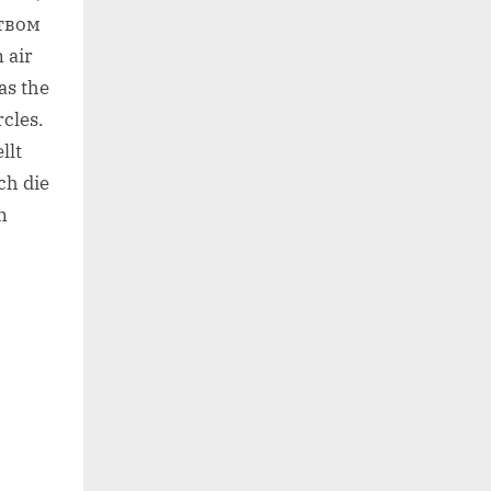
твом
 air
as the
rcles.
llt
ch die
n