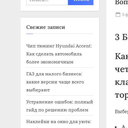
Воп
Po
3 
on
Свежие записи
3 
Чип тюнинг Hyundai Accent:
Как сделать автомобиль
Ка
более экономичным
че
ГАЗ для малого бизнеса:
кл
какие версии чаще всего
выбирают
то
Устранение ошибок: полный
гайд по решению проблем
Выбе
Наклейки на окно для уюта:
A.