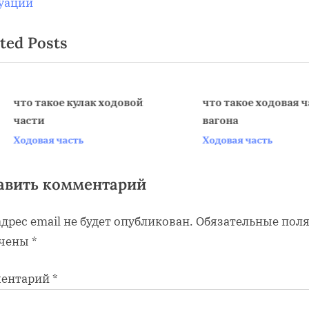
o
уации
s
ted Posts
t
:
что такое кулак ходовой
что такое ходовая част
части
вагона
v
Ходовая часть
Ходовая часть
авить комментарий
дрес email не будет опубликован.
Обязательные пол
чены
*
ентарий
*