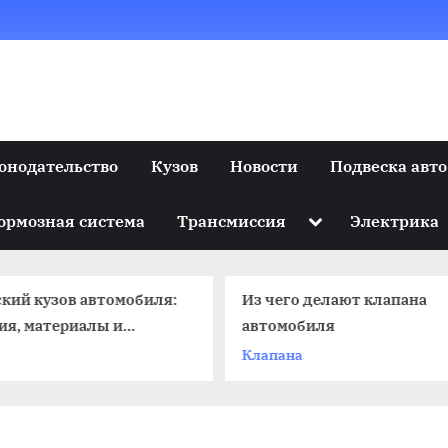
онодательство
Кузов
Новости
Подвеска авто
Toggle
ормозная система
Трансмиссия
Электрика
sub-
menu
Из чего делают клапана
двухместные 
автомобиля
Кузов
Клапана