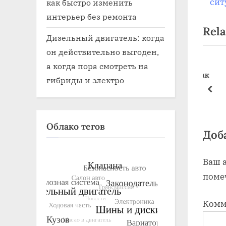
o
сит
как быстро изменить
u
интерьер без ремонта
Rela
s
Дизельный двигатель: когда
P
он действительно выгоден,
o
а когда пора смотреть на
s
лана ходовая
резинки в ходовой части как
гибриды и электро
называются
t
pre
Ходовая часть
:
Облако тегов
Доб
Ваш а
поме
Комм