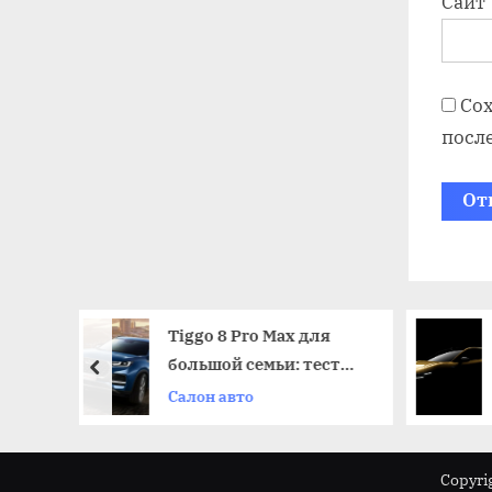
Сайт
Сох
посл
8 Pro Max для
Stellantis анонсировал
й семьи: тест
свой ответ Volkswagen
prev
имости и
ID.3
авто
Новости
ичности
Copyri