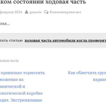
аком состоянии ходовая часть
sted
By
к
 февраля 2024
genesis
Комментариев
нет
записи
узка…
в
каком
состоянии
тать статью
ходовая часть автомобиля когда проверя
ходовая
часть
довая часть
вигация
N
 правильно тормозить.
Как облегчить гру
e
можение на
вариа
x
анической и
t
оматической коробке
писям
P
едач. Экстремальные