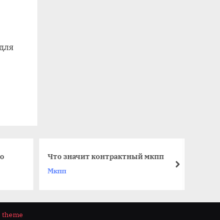
 для
Не горит подсветка акпп
онтрактный мкпп
ниссан тиида
next
Акпп
s theme