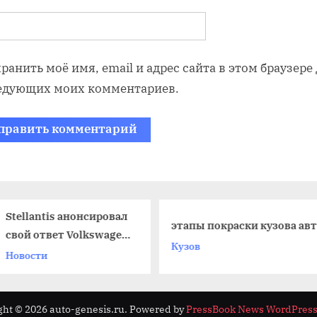
ранить моё имя, email и адрес сайта в этом браузере
едующих моих комментариев.
этапы покраски кузова авто
Что значит к
Кузов
Мкпп
ght © 2026 auto-genesis.ru.
Powered by
PressBook News WordPres