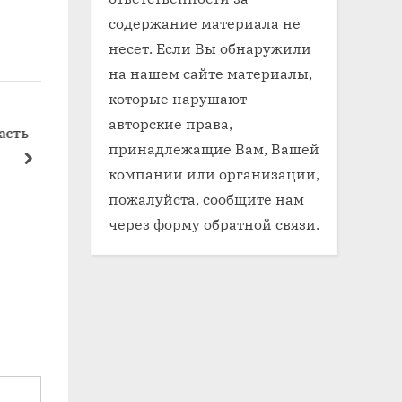
содержание материала не
несет. Если Вы обнаружили
на нашем сайте материалы,
которые нарушают
авторские права,
ь
что такое ходовая часть
какие зап
принадлежащие Вам, Вашей
судна
ходовой ч
next
компании или организации,
Ходовая часть
Ходовая ча
пожалуйста, сообщите нам
через форму обратной связи.
я