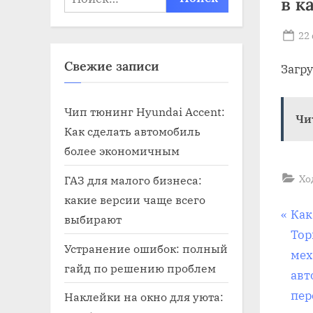
в к
Po
22
on
Свежие записи
Загр
Чип тюнинг Hyundai Accent:
Чи
Как сделать автомобиль
более экономичным
Хо
ГАЗ для малого бизнеса:
какие версии чаще всего
На
P
Как
выбирают
r
Тор
по
Устранение ошибок: полный
e
мех
гайд по решению проблем
v
авт
за
i
пер
Наклейки на окно для уюта: