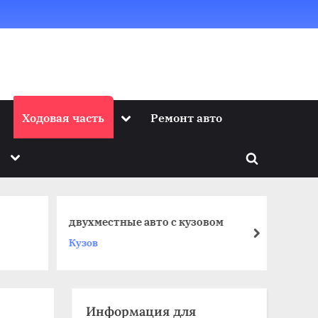
Toggle
Ходовая часть
Ремонт авто
sub-
menu
Toggle
Toggle
sub-
menu
search
form
авто с кузовом
чем лучше покрыть кузов авто
next
Кузов
Информация для