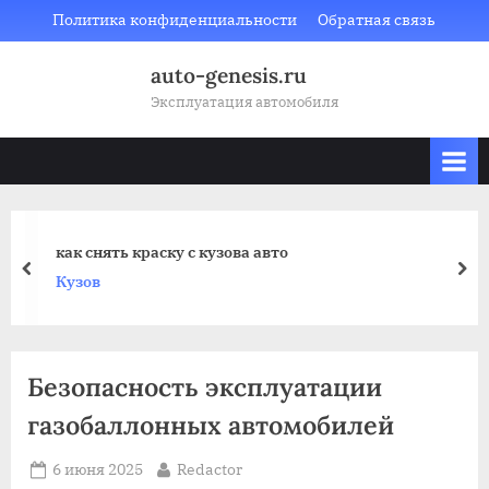
Skip
Политика конфиденциальности
Обратная связь
to
auto-genesis.ru
content
Эксплуатация автомобиля
как снять краску с кузова авто
prev
nex
Кузов
Безопасность эксплуатации
газобаллонных автомобилей
Posted
By
6 июня 2025
Redactor