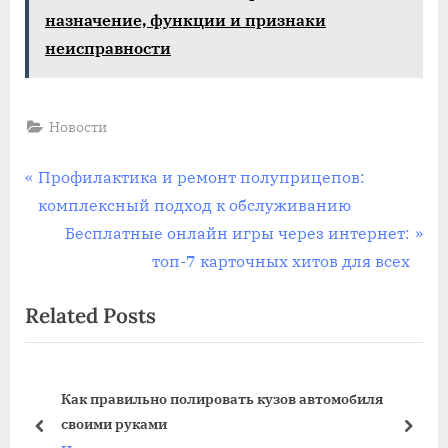
назначение, функции и признаки
неисправности
Новости
Навигация
P
Профилактика и ремонт полуприцепов:
r
комплексный подход к обслуживанию
по
e
N
Бесплатные онлайн игры через интернет:
записям
v
e
топ-7 карточных хитов для всех
i
x
Related Posts
o
t
u
P
s
o
Как правильно полировать кузов автомобиля
P
s
своими руками
o
t
prev
next