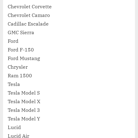
каких
Chevrolet Corvette
авто
Chevrolet Camaro
пластико
Cadillac Escalade
кузов
GMC Sierra
Ford
Ford F-150
Ford Mustang
Chrysler
Ram 1500
Tesla
Tesla Model S
Tesla Model X
Tesla Model 3
Tesla Model Y
Lucid
Lucid Air