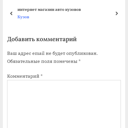
u
o
интернет магазин авто кузовов
s
s
prev
next
Кузов
P
t
o
:
Добавить комментарий
s
t
Ваш адрес email не будет опубликован.
:
Обязательные поля помечены
*
Комментарий
*