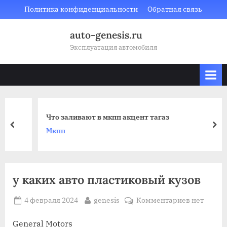
Skip
Политика конфиденциальности
Обратная связь
to
auto-genesis.ru
content
Эксплуатация автомобиля
Что заливают в мкпп акцент тагаз
prev
nex
Мкпп
у каких авто пластиковый кузов
Posted
By
к
4 февраля 2024
genesis
Комментариев
нет
on
записи
у
General Motors