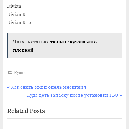
Rivian
Rivian R1T
Rivian R1S
Читать статью
тюнинг кузова авто
пленкой
Кузов
Навигация
P
Как снять мкпп опель инсигния
r
N
Куда деть запаску после установки ГБО
по
e
e
Related Posts
записям
v
x
i
t
o
P