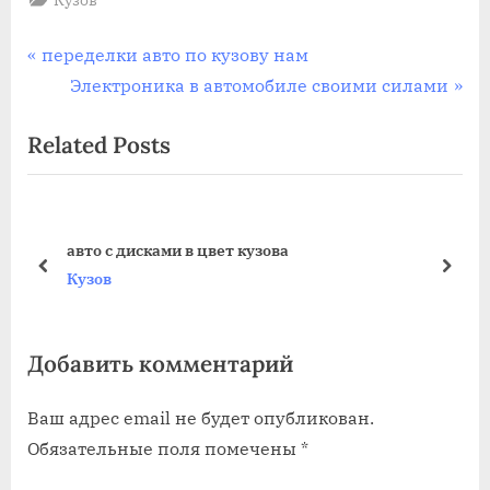
Навигация
P
переделки авто по кузову нам
r
N
Электроника в автомобиле своими силами
по
e
e
Related Posts
записям
v
x
i
t
o
P
u
o
авто с дисками в цвет кузова
s
s
prev
next
Кузов
P
t
o
:
Добавить комментарий
s
t
Ваш адрес email не будет опубликован.
:
Обязательные поля помечены
*