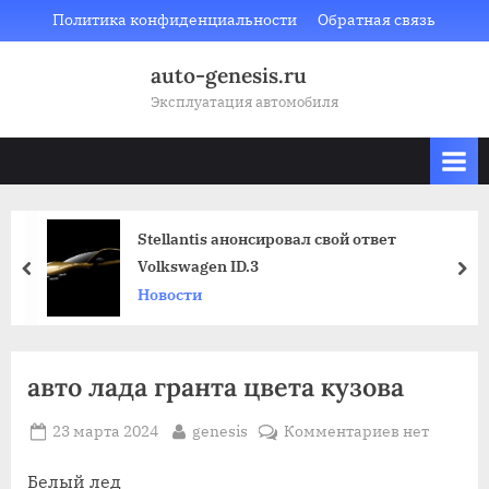
Skip
Политика конфиденциальности
Обратная связь
to
auto-genesis.ru
content
Эксплуатация автомобиля
Stellantis анонсировал свой ответ
Volkswagen ID.3
prev
nex
Новости
авто лада гранта цвета кузова
Posted
By
к
23 марта 2024
genesis
Комментариев
нет
on
записи
авто
Белый лед