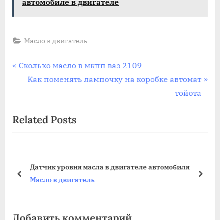
автомобиле в двигателе
Масло в двигатель
Навигация
P
Сколько масло в мкпп ваз 2109
r
N
Как поменять лампочку на коробке автомат
по
e
e
тойота
записям
v
x
Related Posts
i
t
o
P
u
o
s
s
Датчик уровня масла в двигателе автомобиля
P
t
prev
next
Масло в двигатель
o
:
s
Добавить комментарий
t