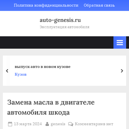
Skip
Политика конфиденциальности
Обратная связь
to
auto-genesis.ru
content
Эксплуатация автомобиля
выпуск авто в новом кузове
prev
nex
Кузов
Замена масла в двигателе
автомобиля шкода
Posted
By
к
13 марта 2024
genesis
Комментариев
нет