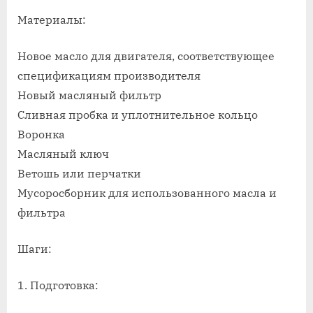
on
записи
Замена
Материалы:
масла
в
Новое масло для двигателя, соответствующее
двигателе
спецификациям производителя
автомобиля
Новый масляный фильтр
шкода
Сливная пробка и уплотнительное кольцо
Воронка
Масляный ключ
Ветошь или перчатки
Мусоросборник для использованного масла и
фильтра
Шаги:
1. Подготовка: