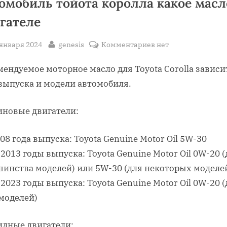
омобиль тойота королла какое масл
гателе
sted
By
к
 января 2024
genesis
Комментариев
нет
записи
ендуемое моторное масло для Toyota Corolla зависи
Автомобиль
тойота
 выпуска и модели автомобиля.
королла
какое
иновые двигатели:
масло
в
08 года выпуска: Toyota Genuine Motor Oil 5W-30
двигателе
2013 годы выпуска: Toyota Genuine Motor Oil 0W-20 (
шинства моделей) или 5W-30 (для некоторых моделе
2023 годы выпуска: Toyota Genuine Motor Oil 0W-20 (
 моделей)
идные двигатели: