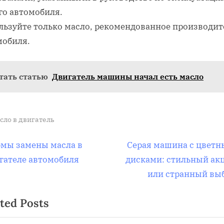
го автомобиля.
льзуйте только масло, рекомендованное производи
мобиля.
тать статью
Двигатель машины начал есть масло
сло в двигатель
вигация
N
мы замены масла в
Серая машина с цвет
e
гателе автомобиля
дисками: стильный ак
x
или странный вы
t
писям
ted Posts
P
o