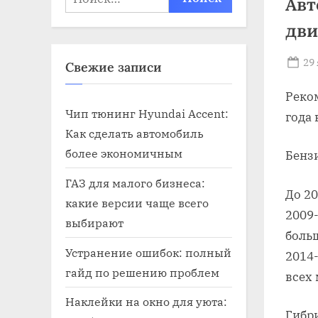
Авт
дви
Po
29
Свежие записи
on
Реком
Чип тюнинг Hyundai Accent:
года
Как сделать автомобиль
более экономичным
Бенз
ГАЗ для малого бизнеса:
До 20
какие версии чаще всего
2009-
выбирают
боль
Устранение ошибок: полный
2014-
гайд по решению проблем
всех
Наклейки на окно для уюта:
Гибр