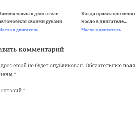
s
t
амена масла в двигателе
Когда правильно менят
втомобиля своими руками
масло в двигателе
:
v
автомобиля
асло в двигатель
Масло в двигатель
авить комментарий
дрес email не будет опубликован.
Обязательные пол
чены
*
ентарий
*