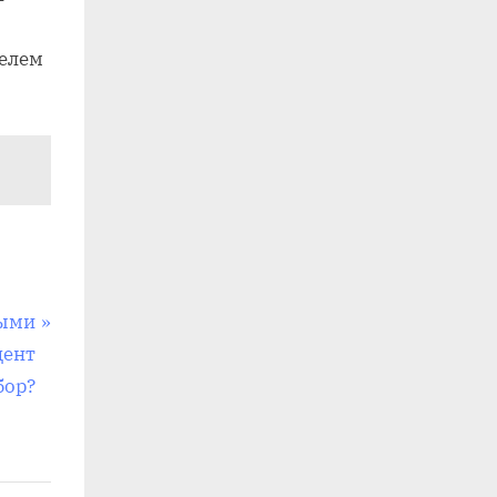
телем
ными
цент
бор?