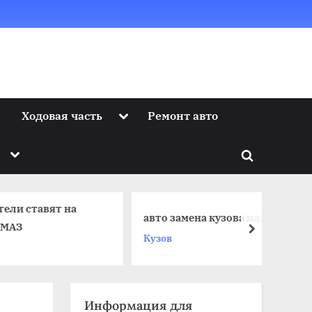
Toggle
Ходовая часть
Ремонт авто
sub-
menu
Toggle
Toggle
sub-
menu
search
form
ят на
авто замена кузова или ремонта
next
Кузов
Информация для