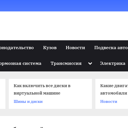
онодательство
Кузов
Новости
Подвеска авто
Toggle
ормозная система
Трансмиссия
Электрика
sub-
menu
к включить все диски в
Какие двигатели став
ртуальной машине
автомобили МАЗ
ны и диски
Новости