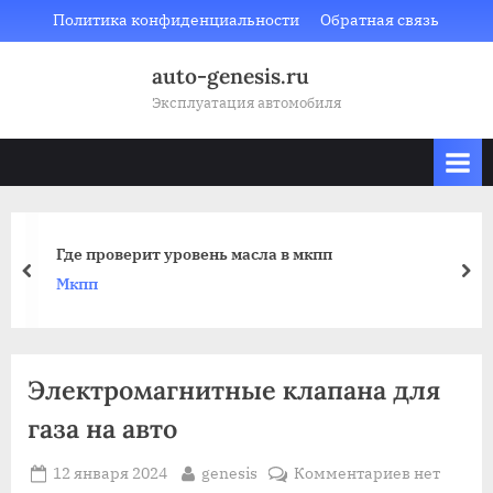
Skip
Политика конфиденциальности
Обратная связь
to
auto-genesis.ru
content
Эксплуатация автомобиля
Где проверит уровень масла в мкпп
prev
nex
Мкпп
Электромагнитные клапана для
газа на авто
Posted
By
к
12 января 2024
genesis
Комментариев
нет