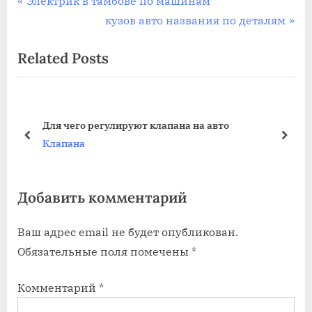
Навигация
Электрик в тамбове по машинам
r
N
кузов авто названия по деталям
по
e
e
Related Posts
записям
v
x
i
t
o
P
u
o
Для чего регулируют клапана на авто
s
s
prev
next
Клапана
P
t
o
:
Добавить комментарий
s
t
Ваш адрес email не будет опубликован.
:
Обязательные поля помечены
*
Комментарий
*