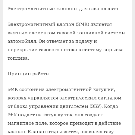
on
записи
Электром
Электромагнитные клапаны для газа на авто
клапана
для
Электромагнитный клапан (ЭМК) является
газа
важным элементом газовой топливной системы
на
автомобиля. Он отвечает за подачу и
авто
перекрытие газового потока в систему впрыска
топлива.
Принцип работы
ЭМК состоит из электромагнитной катушки,
которая управляется электрическим сигналом
от блока управления двигателем (ЭБУ). Когда
ЭБУ подает на катушку ток, она создает
магнитное поле, которое приводит в действие
клапан. Клапан открывается, позволяя газу